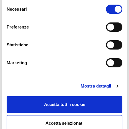
Selezione
Necessari
del
consenso
Preferenze
Statistiche
Marketing
STT È ELITE PARTNER DI MOTOROLA
SOLUTIONS
Mostra dettagli
Giu 08, 2026
STT è orgogliosa di annunciare il rinnovo della
partnership Corporate con Motorola Solutions –
Accetta tutti i cookie
Video Security &…
Accetta selezionati
LEGGI TUTTO