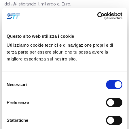
del 5%, sfiorando il miliardo di Euro.
Paolo Calzolari, Direttore Tecnico STT
, approfondisce sulla
rivista
SNews
quali sono le
strategie di ICT Security, Cyber
Defence ed approccio strutturato
che le aziende devono
Questo sito web utilizza i cookie
implementare per rispondere alla questa nuova, impellente
Utilizziamo cookie tecnici e di navigazione propri e di
necessità di Sicurezza.
terza parte per essere sicuri che tu possa avere la
migliore esperienza sul nostro sito.
Leggi l’articolo,
clicca qui
Selezione
Necessari
del
consenso
Cyber Defence
Cybersecurity
Industria 4.0
Preferenze
Security
Condividi :
Statistiche