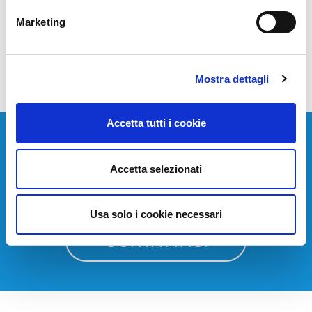
<<
>>
Marketing
Mostra dettagli
Accetta tutti i cookie
Devi installare o aggiornare i tuoi sistemi di
telecomunicazione?
Accetta selezionati
Contattaci per avere una consulenza gratuita.
Usa solo i cookie necessari
CONTATTACI