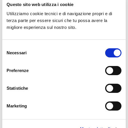
Security
Questo sito web utilizza i cookie
Utilizziamo cookie tecnici e di navigazione propri e di
Per la
sicurezza e la protezione dei sistemi aziendali
terza parte per essere sicuri che tu possa avere la
contro le minacce informatiche: UTM e firewall di ultima
migliore esperienza sul nostro sito.
generazione per Web filtering, VPN, Intrusion prevention, E-Mail
security, Antivirus, Reporting.
Selezione
Necessari
del
consenso
Preferenze
Video analisi
Statistiche
Soluzioni di
Video Analysis
per il controllo dalla raffinazione
alla distribuzione, per il controllo dei livelli dei liquidi, delle
Marketing
temperature e di altri dati rilevanti. Sistemi di
Facial
Recognition
per monitorare gli ingressi e le uscite delle aree
sensibili.