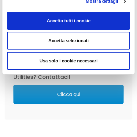
Mostra dettagli
Accetta tutti i cookie
Accetta selezionati
VUOI CONOSCERE NEL DETTAGLIO
Usa solo i cookie necessari
le nostre Soluzioni per il settore delle
Utilities? Contattaci!
Clicca qui