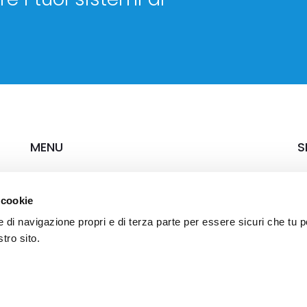
MENU
S
Chi siamo
Ca
 cookie
Soluzioni & Servizi
Settori
e di navigazione propri e di terza parte per essere sicuri che tu 
Case study
tro sito.
News