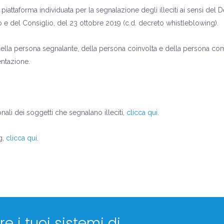
iattaforma individuata per la segnalazione degli illeciti ai sensi del 
 e del Consiglio, del 23 ottobre 2019 (c.d. decreto whistleblowing).
ità della persona segnalante, della persona coinvolta e della persona
entazione.
nali dei soggetti che segnalano illeciti,
clicca qui
.
g,
clicca qui
.
e i tuoi sistemi di