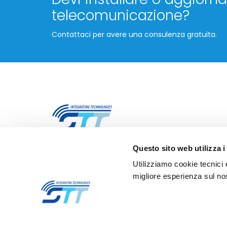
telecomunicazione?
Contattaci per avere una consulenza gratuita.
Questo sito web utilizza i
STT Servizi Telematici Telefonici S.r.l.
Utilizziamo cookie tecnici 
Via Nazario Sauro, 82, 20831 Seregno (MB)
migliore esperienza sul nos
E
info@stt-ictsolutions.it
T +39 0362 26941