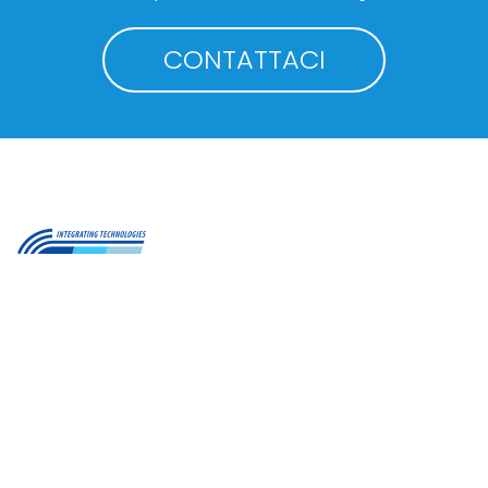
CONTATTACI
STT Servizi Telematici Telefonici S.r.l.
Via Nazario Sauro, 82, 20831 Seregno (MB)
E
info@stt-ictsolutions.it
T +39 0362 26941