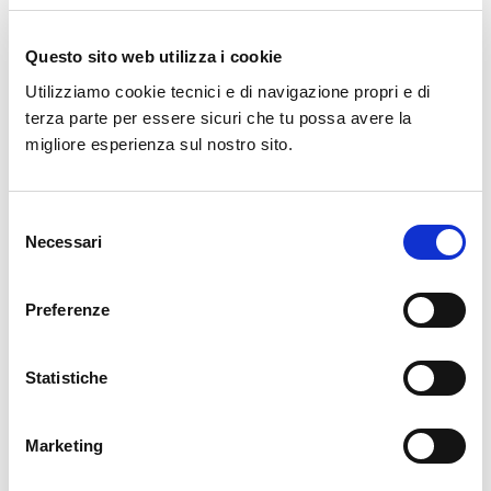
Questo sito web utilizza i cookie
Gestione evoluta del traffico e
Utilizziamo cookie tecnici e di navigazione propri e di
monitoraggio del territorio
terza parte per essere sicuri che tu possa avere la
migliore esperienza sul nostro sito.
Control Room
Selezione
Necessari
del
consenso
Soluzioni basate su Video Analisi e
Intelligenza Artificale (AI)
Preferenze
Statistiche
Marketing