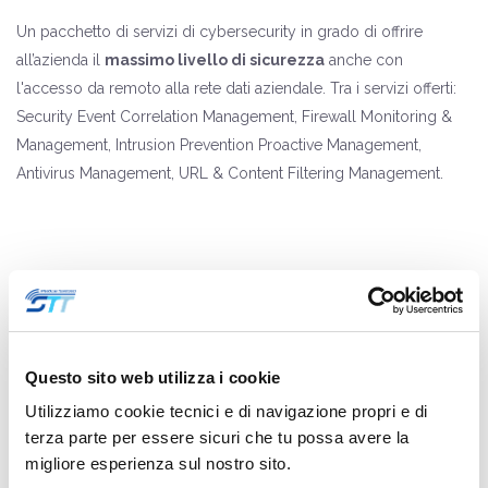
Un pacchetto di servizi di cybersecurity in grado di offrire
all’azienda il
massimo livello di sicurezza
anche con
l'accesso da remoto alla rete dati aziendale. Tra i servizi offerti:
Security Event Correlation Management, Firewall Monitoring &
Management, Intrusion Prevention Proactive Management,
Antivirus Management, URL & Content Filtering Management.
Controllo accessi
Questo sito web utilizza i cookie
Creare una barriera all'ingresso degli edifici per evitare l’entrata
di persone con una temperatura corporea pari o superiore ai
Utilizziamo cookie tecnici e di navigazione propri e di
terza parte per essere sicuri che tu possa avere la
37.5°C e/o sprovviste di mascherina. È questo l’obiettivo delle
migliore esperienza sul nostro sito.
soluzioni di controllo accessi che abbinano
la misurazione