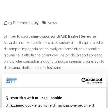
23 Dicembre 2019
News
STT per lo sport:
siamo sponsor di ASD Basket Seregno
.
Attiva dal 1972, vanta oltre 250 atleti suddivisi in 16 squadre ed è
da sempre impegnata nel coinvolgere bambini, adolescenti e
giovani nelle attività che promuove. I valori dello sport sposano i
principi che contraddistinguono la nostra azienda: unione, spirito
di squadra, dedizione ed entusiasmo.
Per conoscere di più Basket Seregno,
clicca qui
.
Questo sito web utilizza i cookie
istituzionale
responsabilità sociale
Utilizziamo cookie tecnici e di navigazione propri e di