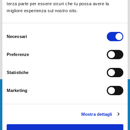
terza parte per essere sicuri che tu possa avere la
seregno basket
migliore esperienza sul nostro sito.
Condividi :
Selezione
Necessari
del
<<
>>
consenso
Preferenze
Statistiche
Marketing
Devi installare o aggiornare i tuoi sistemi di
telecomunicazione?
Mostra dettagli
Contattaci per avere una consulenza gratuita.