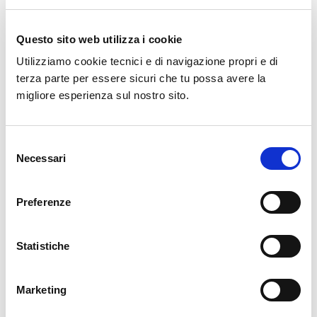
Screening preliminare da parte dell’operatore sanitario o dalle
forze dell’ordine (indoor)
Questo sito web utilizza i cookie
Screening senza necessità di disturbare le persone al lavoro
Utilizziamo cookie tecnici e di navigazione propri e di
terza parte per essere sicuri che tu possa avere la
La storica collaborazione con i principali player del mondo
migliore esperienza sul nostro sito.
della sicurezza che STT ha saputo sviluppare negli anni, ci
permette di
offrire molteplici alternative di modelli ed
Selezione
installazioni
.
Necessari
del
consenso
Preferenze
CONTATTACI
Per ottenere informazioni sui modelli, le funzionalità, le
Statistiche
possibilità di utilizzo e per un preventivo!
Marketing
Clicca qui