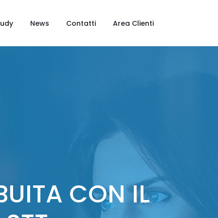
tudy
News
Contatti
Area Clienti
IBUITA CON IL