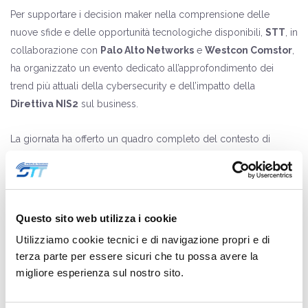
Per supportare i decision maker nella comprensione delle
nuove sfide e delle opportunità tecnologiche disponibili,
STT
, in
collaborazione con
Palo Alto Networks
e
Westcon Comstor
,
ha organizzato un evento dedicato all’approfondimento dei
trend più attuali della cybersecurity e dell’impatto della
Direttiva NIS2
sul business.
La giornata ha offerto un quadro completo del contesto di
sicurezza dell’ultimo anno, delle principali evoluzioni normative
e delle risposte tecnologiche più efficaci. Gli esperti di Palo Alto
Networks hanno presentato inoltre casi reali e mostrato come
l’intelligenza artificiale, il risk management avanzato, le
Questo sito web utilizza i cookie
architetture SASE
e le
soluzioni Prisma Access
possano
Utilizziamo cookie tecnici e di navigazione propri e di
contribuire a una protezione intelligente e proattiva delle
terza parte per essere sicuri che tu possa avere la
infrastrutture IT e OT
.
migliore esperienza sul nostro sito.
L’evento ha offerto un momento di confronto tra esperti e