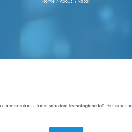
Home
About
Retail
ri commerciali installiamo
soluzioni tecnologiche IoT
che aumentano 