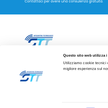
Contattaci per avere una consulenza gratuita.
Questo sito web utilizza i
STT Servizi Telematici Telefonici S.r.l.
Utilizziamo cookie tecnici 
Via Nazario Sauro, 82, 20831 Seregno (MB)
migliore esperienza sul nos
E
info@stt-ictsolutions.it
T +39 0362 26941
© 2024 STT Servizi Telematici Telefonici S.r.l. P.IVA