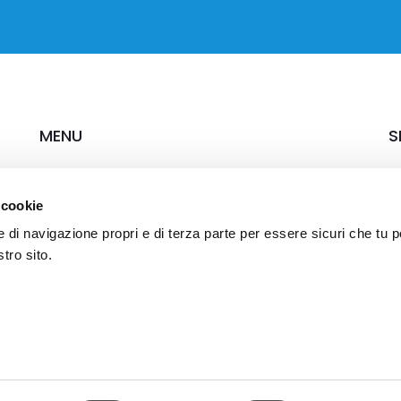
MENU
S
Chi siamo
Ca
 cookie
Soluzioni & Servizi
Settori
e di navigazione propri e di terza parte per essere sicuri che tu 
Case study
tro sito.
News