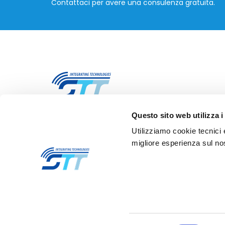
Contattaci per avere una consulenza gratuita.
Questo sito web utilizza i
STT Servizi Telematici Telefonici S.r.l.
Utilizziamo cookie tecnici 
Via Nazario Sauro, 82, 20831 Seregno (MB)
migliore esperienza sul nos
E
info@stt-ictsolutions.it
T +39 0362 26941
© 2024 STT Servizi Telematici Telefonici S.r.l. P.IVA