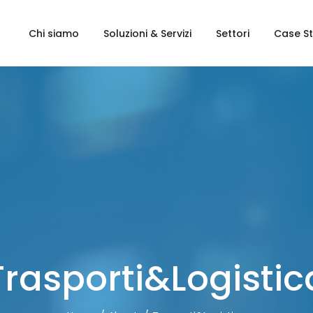
Chi siamo
Soluzioni & Servizi
Settori
Case S
Trasporti&Logistic