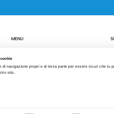
MENU
S
Chi siamo
Ca
 cookie
Soluzioni & Servizi
Settori
e di navigazione propri e di terza parte per essere sicuri che tu 
Case study
tro sito.
News