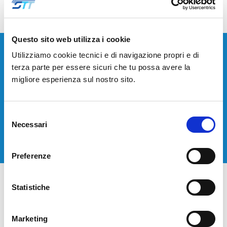
Questo sito web utilizza i cookie
Utilizziamo cookie tecnici e di navigazione propri e di
Devi installare o aggiornare i tuoi sistemi di
terza parte per essere sicuri che tu possa avere la
telecomunicazione?
migliore esperienza sul nostro sito.
Contattaci per avere una consulenza gratuita.
Selezione
CONTATTACI
Necessari
del
consenso
Preferenze
Statistiche
Marketing