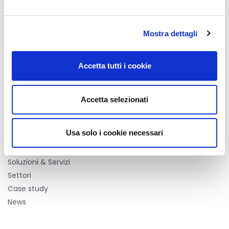
STT Servizi Telematici Telefonici S.r.l.
Mostra dettagli
Via Nazario Sauro, 82, 20831 Seregno (MB)
E
info@stt-ictsolutions.it
Accetta tutti i cookie
T +39 0362 26941
Accetta selezionati
MENU
Usa solo i cookie necessari
Chi siamo
Soluzioni & Servizi
Settori
Case study
News