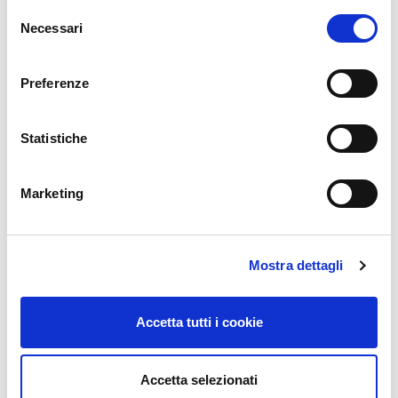
Selezione
Necessari
del
consenso
Preferenze
Statistiche
Marketing
STT È ELITE PARTNER DI MOTOROLA
SOLUTIONS
Mostra dettagli
Giu 08, 2026
STT è orgogliosa di annunciare il rinnovo della
partnership Corporate con Motorola Solutions –
Accetta tutti i cookie
Video Security &…
Accetta selezionati
LEGGI TUTTO