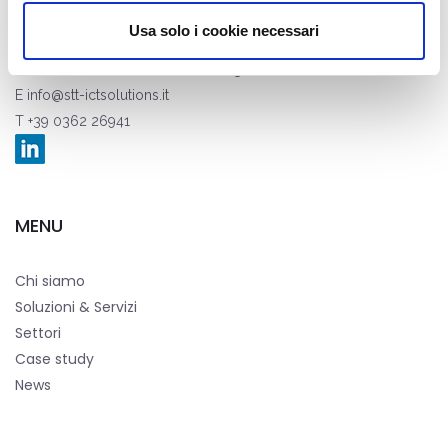
Usa solo i cookie necessari
STT Servizi Telematici Telefonici S.r.l.
Via Nazario Sauro, 82, 20831 Seregno (MB)
E
info@stt-ictsolutions.it
T +39 0362 26941
MENU
Chi siamo
Soluzioni & Servizi
Settori
Case study
News