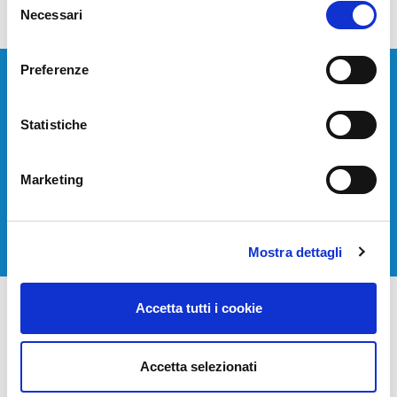
Necessari
del
consenso
Preferenze
Devi installare o aggiornare i tuoi sistemi di
telecomunicazione?
Statistiche
Contattaci per avere una consulenza gratuita.
Marketing
CONTATTACI
Mostra dettagli
Accetta tutti i cookie
Accetta selezionati