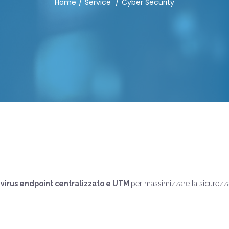
Home
Service
Cyber Security
ivirus endpoint centralizzato e UTM
per massimizzare la sicurezza 