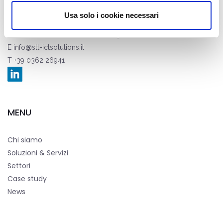
Usa solo i cookie necessari
STT Servizi Telematici Telefonici S.r.l.
Via Nazario Sauro, 82, 20831 Seregno (MB)
E
info@stt-ictsolutions.it
T +39 0362 26941
MENU
Chi siamo
Soluzioni & Servizi
Settori
Case study
News