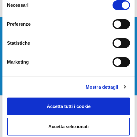
Necessari
del
consenso
Preferenze
Devi installare o aggiornare i tuoi sistemi di
telecomunicazione?
Statistiche
Contattaci per avere una consulenza gratuita.
Marketing
CONTATTACI
Mostra dettagli
Accetta tutti i cookie
Accetta selezionati