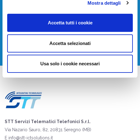
Devi installare o aggiornare i tuoi sistemi di
Mostra dettagli
telecomunicazione?
Accetta tutti i cookie
Contattaci per avere una consulenza gratuita.
CONTATTACI
Accetta selezionati
Usa solo i cookie necessari
STT Servizi Telematici Telefonici S.r.l.
Via Nazario Sauro, 82, 20831 Seregno (MB)
E
info@stt-ictsolutions.it