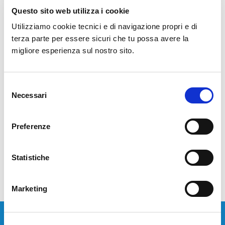
Questo sito web utilizza i cookie
Soluzioni di comunicazione unificate con standard di sicurezza
Utilizziamo cookie tecnici e di navigazione propri e di
“military grade” e integrabili con servizi di collaboration e API di
terza parte per essere sicuri che tu possa avere la
terze parti. All'evento che abbiamo organizzato presso Tenuta
migliore esperienza sul nostro sito.
Galilei abbiamo raccontato ai nostri Clienti l’offerta Avaya, le
novità di collaboration e l'accordo quadro CT9 che le
amministrazioni pubbliche hanno a disposizione…
Selezione
Necessari
del
consenso
LEGGI TUTTO
Preferenze
Statistiche
Marketing