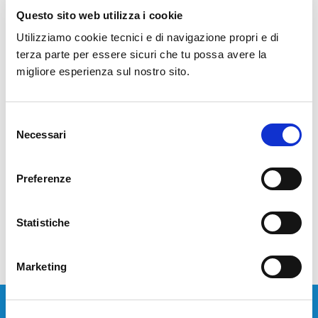
Questo sito web utilizza i cookie
STT presenta «Cisco Webex Calling», il nuovo centralino
Utilizziamo cookie tecnici e di navigazione propri e di
aziendale totalmente in cloud, che consente di chiamare,
terza parte per essere sicuri che tu possa avere la
collaborare e organizzare meeting con un click; garantire
migliore esperienza sul nostro sito.
sicurezza e riservatezza delle comunicazioni, eliminare i costi di
manutenzione di hardware obsoleti. Cisco Webex Calling è un
sistema telefonico avanzato, che permette di usufruire di…
Selezione
Necessari
del
consenso
LEGGI TUTTO
Preferenze
Statistiche
Marketing