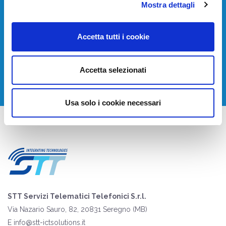
Devi installare o aggiornare i tuoi sistemi di
Mostra dettagli
telecomunicazione?
Accetta tutti i cookie
Contattaci per avere una consulenza gratuita.
CONTATTACI
Accetta selezionati
Usa solo i cookie necessari
STT Servizi Telematici Telefonici S.r.l.
Via Nazario Sauro, 82, 20831 Seregno (MB)
E
info@stt-ictsolutions.it