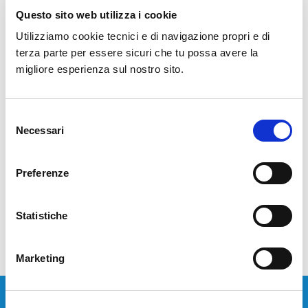
Questo sito web utilizza i cookie
Presso l’Hotel Morimondo (MI) si è tenuto un incontro dedicato
Utilizziamo cookie tecnici e di navigazione propri e di
all’innovazione tecnologica nella Pubblica Amministrazione,
terza parte per essere sicuri che tu possa avere la
organizzato da STT in collaborazione con HPE Aruba. L’evento
migliore esperienza sul nostro sito.
ha rappresentato un’importante occasione di confronto con i
nostri clienti e partner sul tema della sicurezza e della gestione
intelligente delle reti. Durante la giornata, è…
Selezione
Necessari
del
consenso
LEGGI TUTTO
Preferenze
Statistiche
Marketing