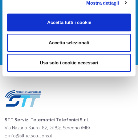
Devi installare o aggiornare i tuoi sistemi di
Mostra dettagli
telecomunicazione?
Accetta tutti i cookie
Contattaci per avere una consulenza gratuita.
CONTATTACI
Accetta selezionati
Usa solo i cookie necessari
STT Servizi Telematici Telefonici S.r.l.
Via Nazario Sauro, 82, 20831 Seregno (MB)
E
info@stt-ictsolutions.it