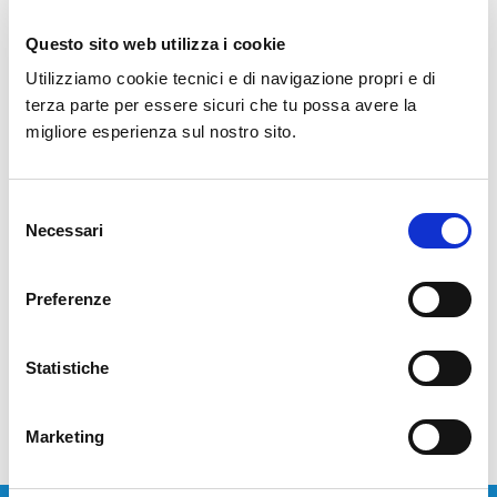
3 Novembre 2025
Questo sito web utilizza i cookie
Utilizziamo cookie tecnici e di navigazione propri e di
STT continua a investire nel valore più importante dell’azienda: le
terza parte per essere sicuri che tu possa avere la
proprie persone. Grazie alla partecipazione al Fondo Nuove
migliore esperienza sul nostro sito.
Competenze, l’azienda avvia un percorso di crescita volto a
rafforzare e sviluppare le competenze dei propri collaboratori,
con un’attenzione particolare alle capacità trasversali che
Selezione
favoriscono l’innovazione e la collaborazione. Il Fondo nuove…
Necessari
del
consenso
LEGGI TUTTO
Preferenze
Statistiche
Marketing