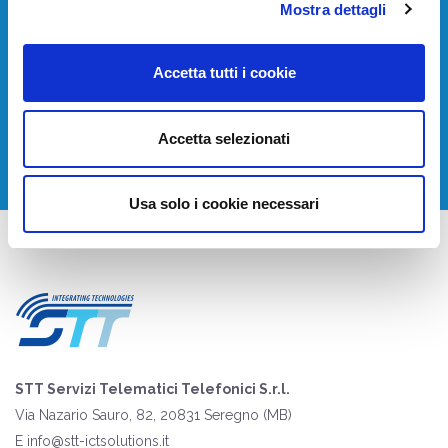
Devi installare o aggiornare i tuoi sistemi di
Mostra dettagli
telecomunicazione?
Accetta tutti i cookie
Contattaci per avere una consulenza gratuita.
CONTATTACI
Accetta selezionati
Usa solo i cookie necessari
STT Servizi Telematici Telefonici S.r.l.
Via Nazario Sauro, 82, 20831 Seregno (MB)
E
info@stt-ictsolutions.it