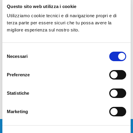
Questo sito web utilizza i cookie
La Customer Experience è strategica, i clienti sono sempre più
Utilizziamo cookie tecnici e di navigazione propri e di
digitali e le aziende cercano nuovi modi entusiasmanti,
terza parte per essere sicuri che tu possa avere la
immediati e "umani" per interagire con loro: per rispondere a
migliore esperienza sul nostro sito.
questi nuovi trend, i tradizionali servizi tecnologici di Customer
Service stanno subendo una profonda evoluzione. Ne abbiamo
parlato a Monza durante l'evento…
Selezione
Necessari
del
consenso
LEGGI TUTTO
Preferenze
Statistiche
Marketing