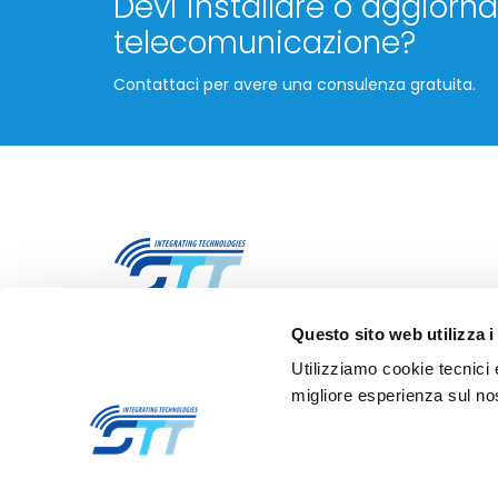
Devi installare o aggiornar
telecomunicazione?
Contattaci per avere una consulenza gratuita.
Questo sito web utilizza i
STT Servizi Telematici Telefonici S.r.l.
Utilizziamo cookie tecnici 
Via Nazario Sauro, 82, 20831 Seregno (MB)
migliore esperienza sul nos
E
info@stt-ictsolutions.it
T +39 0362 26941