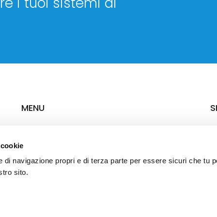
e i tuoi sistemi di
MENU
S
Chi siamo
Ca
 cookie
Soluzioni & Servizi
Settori
e di navigazione propri e di terza parte per essere sicuri che tu 
Case study
tro sito.
News