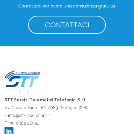
Contattaci per avere una consulenza gratuita.
CONTATTACI
STT Servizi Telematici Telefonici S.r.l.
Via Nazario Sauro, 82, 20831 Seregno (MB)
E
info@stt-ictsolutions.it
T +39 0362 26941