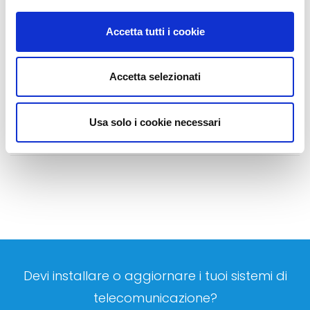
e TVox OCC. Un riconoscimento che ci riempie di orgoglio e
soddisfazione. STT vanta una lunga esperienza nell'area
Accetta tutti i cookie
tecnologica di Unified Communication & Collaboration: offriamo
soluzioni integrate voce, video (soluzioni di
Accetta selezionati
videocomunicazione…
LEGGI TUTTO
Usa solo i cookie necessari
Devi installare o aggiornare i tuoi sistemi di
telecomunicazione?