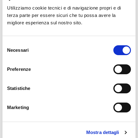
Utilizziamo cookie tecnici e di navigazione propri e di
terza parte per essere sicuri che tu possa avere la
migliore esperienza sul nostro sito.
Selezione
Necessari
del
consenso
Preferenze
TELENIA SOFTWARE PREMIA STT COME
Statistiche
“PARTNER 2021”
Marketing
22 Ottobre 2021
Telenia Software ci ha consegnato il premio come "Partner 2021"
Mostra dettagli
per le elevate competenze tecniche possedute nell'ambito UCC