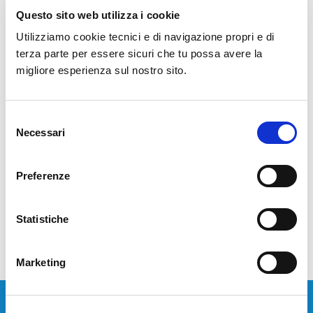
Questo sito web utilizza i cookie
Restare connessi in questo momento di crisi è essenziale per
Utilizziamo cookie tecnici e di navigazione propri e di
garantire continuità al proprio business. STT presenta Avaya
terza parte per essere sicuri che tu possa avere la
Spaces, una soluzione di collaboration in cloud per gestire
migliore esperienza sul nostro sito.
riunioni virtuali e collaborare in team che va ben oltre
l'integrazione di chat, audioconferenze, videoconferenze, e
condivisione di contenuti. Fornisce un significato tutto…
Selezione
Necessari
del
consenso
LEGGI TUTTO
Preferenze
Statistiche
Marketing