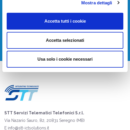
Devi installare o aggiornare i tuoi sistemi di
Mostra dettagli
telecomunicazione?
Accetta tutti i cookie
Contattaci per avere una consulenza gratuita.
CONTATTACI
Accetta selezionati
Usa solo i cookie necessari
STT Servizi Telematici Telefonici S.r.l.
Via Nazario Sauro, 82, 20831 Seregno (MB)
E
info@stt-ictsolutions.it