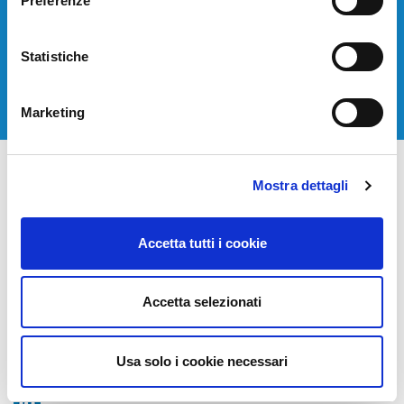
Preferenze
Contattaci per avere una consulenza gratuita.
Statistiche
CONTATTACI
Marketing
Mostra dettagli
Accetta tutti i cookie
STT Servizi Telematici Telefonici S.r.l.
Accetta selezionati
Via Nazario Sauro, 82, 20831 Seregno (MB)
E
info@stt-ictsolutions.it
Usa solo i cookie necessari
T +39 0362 26941