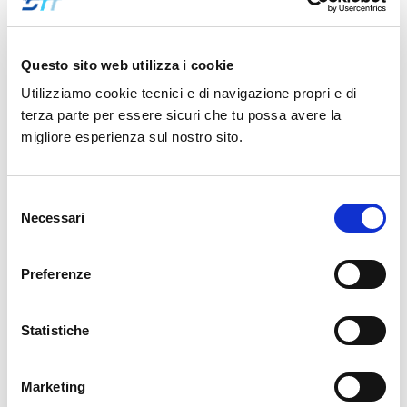
Fumagalli, Account Manager STT.
Questo sito web utilizza i cookie
Per leggere
la rassegna stampa
della premiazione
clicca qui
.
Utilizziamo cookie tecnici e di navigazione propri e di
terza parte per essere sicuri che tu possa avere la
migliore esperienza sul nostro sito.
Avaya
Avaya Aura
Contact Center
Industria 4.0
Telefonia IP
Selezione
Necessari
del
Unified Communications
Video room
consenso
Condividi :
Preferenze
Statistiche
<<
>>
Marketing