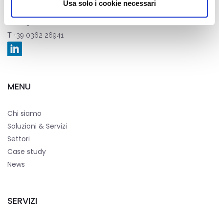
Usa solo i cookie necessari
Via Nazario Sauro, 82, 20831 Seregno (MB)
E
info@stt-ictsolutions.it
T +39 0362 26941
MENU
Chi siamo
Soluzioni & Servizi
Settori
Case study
News
SERVIZI