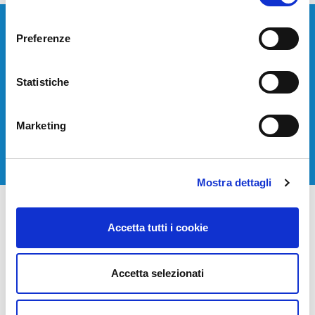
consenso
Preferenze
Devi installare o aggiornare i tuoi sistemi di
telecomunicazione?
Statistiche
Contattaci per avere una consulenza gratuita.
Marketing
CONTATTACI
Mostra dettagli
Accetta tutti i cookie
Accetta selezionati
STT Servizi Telematici Telefonici S.r.l.