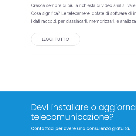
Cresce sempre di più la richiesta di video analisi, val
Cosa significa? Le telecamere, dotate di software di inte
i dati raccolti, per classificarli, memorizzarli e analiz
LEGGI TUTTO
Devi installare o aggiornar
telecomunicazione?
Contattaci per avere una consulenza gratuita.