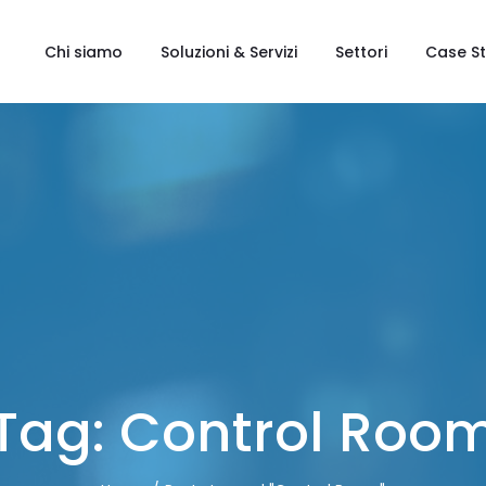
Chi siamo
Soluzioni & Servizi
Settori
Case S
Tag:
Control Roo