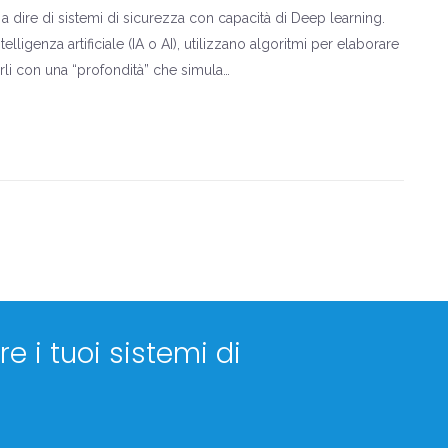
e a dire di sistemi di sicurezza con capacità di Deep learning.
lligenza artificiale (IA o AI), utilizzano algoritmi per elaborare
zarli con una “profondità” che simula…
e i tuoi sistemi di