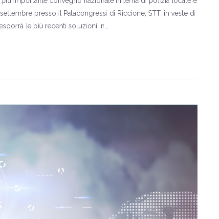
l più importante convegno nazionale in tema di polizia locale e
settembre presso il Palacongressi di Riccione, STT, in veste di
sporrà le più recenti soluzioni in…