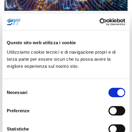
LE NOSTRE SOLUZIONI DI SMART CITY A
“BARI SECURCITY”
Questo sito web utilizza i cookie
29 Novembre 2017
Utilizziamo cookie tecnici e di navigazione propri e di
terza parte per essere sicuri che tu possa avere la
Il 29 e 30 novembre 2017 si tiene a Bari la quinta edizione di
migliore esperienza sul nostro sito.
"Bari SecurCity", la Mostra Convegno sulla Sicurezza delle Città e
la Tutela della Legalità organizzata dall'Amministrazione
comunale di Bari con il Patrocinio della Regione Puglia e la
Selezione
collaborazione di Gruppo Maggioli. STT sceglie di partecipare
Necessari
del
all'evento…
consenso
Preferenze
LEGGI TUTTO
Statistiche