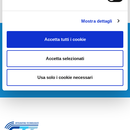
Mostra dettagli
Devi installare o aggiornare i tuoi sistemi di
Accetta tutti i cookie
telecomunicazione?
Contattaci per avere una consulenza gratuita.
Accetta selezionati
CONTATTACI
Usa solo i cookie necessari