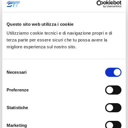
di Video Analysis.
Alla due giorni presenziano amministratori locali, dirigenti e
Questo sito web utilizza i cookie
comandanti di Polizia Locale del centro-sud Italia.
Utilizziamo cookie tecnici e di navigazione propri e di
terza parte per essere sicuri che tu possa avere la
migliore esperienza sul nostro sito.
Maggioli
Monitoraggio traffico
Polizia Locale
Selezione
Pubblica Amministrazione
Security
Necessari
del
Smart city
Videosorveglianza
consenso
Condividi :
Preferenze
Statistiche
<<
>>
Marketing