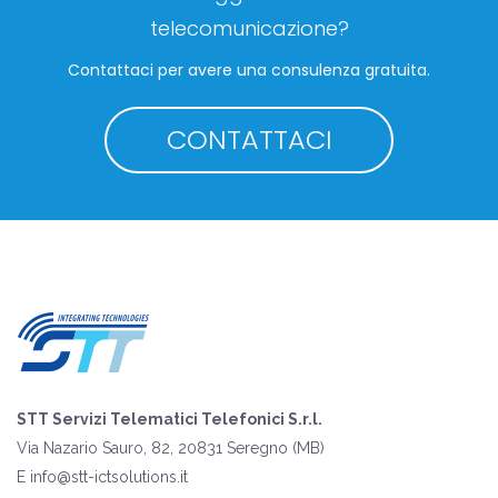
telecomunicazione?
Contattaci per avere una consulenza gratuita.
CONTATTACI
STT Servizi Telematici Telefonici S.r.l.
Via Nazario Sauro, 82, 20831 Seregno (MB)
E
info@stt-ictsolutions.it