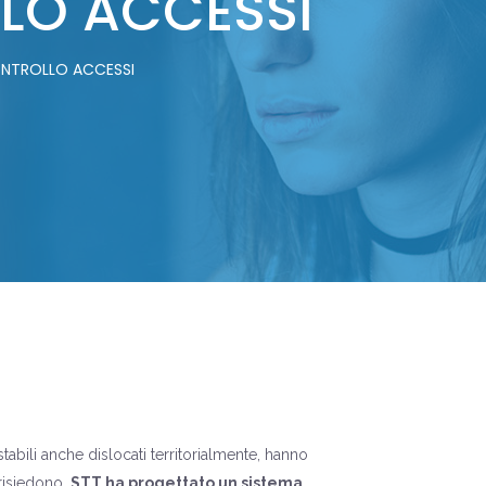
LLO ACCESSI
CONTROLLO ACCESSI
tabili anche dislocati territorialmente, hanno
 risiedono.
STT ha progettato un sistema