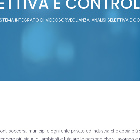
LETTIVA E CONTRO
ISTEMA INTEGRATO DI VIDEOSORVEGLIANZA, ANALISI SELETTIVA E 
ronti soccorsi, municipi e ogni ente privato ed industria che abbia più s
endere più sicuri gli ambienti e tutelare le persone che vi lavorano e