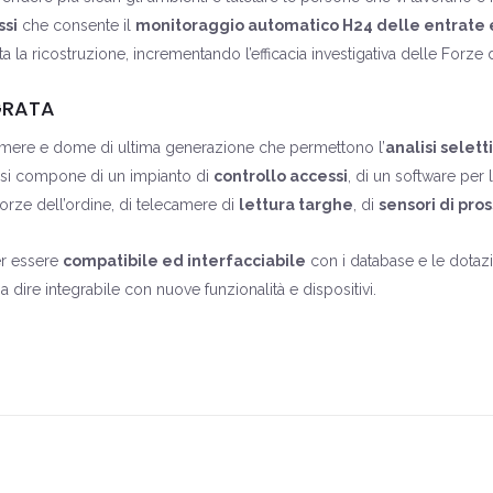
ssi
che consente il
monitoraggio automatico H24 delle entrate 
ita la ricostruzione, incrementando l’efficacia investigativa delle Forze d
GRATA
mere e dome di ultima generazione che permettono l’
analisi selett
 si compone di un impianto di
controllo accessi
, di un software per 
 forze dell’ordine, di telecamere di
lettura targhe
, di
sensori di pro
er essere
compatibile ed interfacciabile
con i database e le dotazi
a dire integrabile con nuove funzionalità e dispositivi.