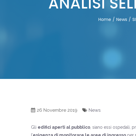
ANALISI SE
Home
News
S
26 Novembre 2019
News
Gli
edifici aperti al pubblico
, siano essi ospedali, p
l’
esigenza di monitorare le aree di ingresso
per r