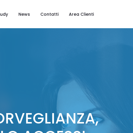
tudy
News
Contatti
Area Clienti
ORVEGLIANZA,