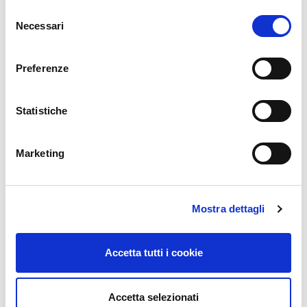
Selezione
ISCRIVITI AL WEBINAR
Necessari
del
consenso
Scopri le funzionalità e i vantaggi di Cisco Umbrella
Preferenze
Clicca qui
Statistiche
Marketing
Cisco
Cisco Umbrella
Cyber Security
Mostra dettagli
Condividi :
Accetta tutti i cookie
<<
>>
Accetta selezionati