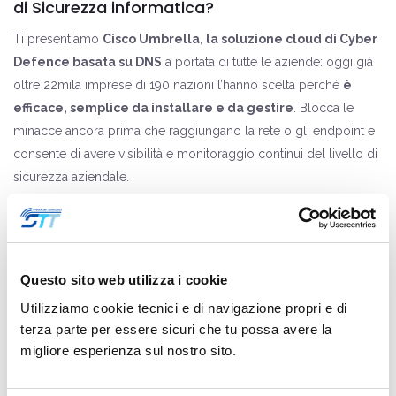
di Sicurezza informatica?
Ti presentiamo
Cisco Umbrella
,
la soluzione cloud di Cyber
Defence basata su DNS
a portata di tutte le aziende: oggi già
oltre 22mila imprese di 190 nazioni l’hanno scelta perché
è
efficace, semplice da installare e da gestire
. Blocca le
minacce ancora prima che raggiungano la rete o gli endpoint e
consente di avere visibilità e monitoraggio continui del livello di
sicurezza aziendale.
Partecipando al webinar scoprirai:
Traffico web, applicazioni, dispositivi aziendali connessi in
rete: quali sono i rischi cyber a cui è esposta l’azienda?
Questo sito web utilizza i cookie
Come Controllare il traffico web e non web, Proteggere la
Utilizziamo cookie tecnici e di navigazione propri e di
Rete e creare Policy di sicurezza efficaci?
terza parte per essere sicuri che tu possa avere la
Quali sono le linee guida per un’implementazione semplice e
migliore esperienza sul nostro sito.
a costi contenuti?